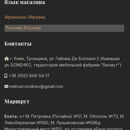
Язык магазина
Українська (Україна)
Русский (Россия)
Контакты
г. Киев, Троещина, ул. Гийома Де Боплана 2 (бывашая
ул. БОЖЕНКО, территория мебельной фабрики "Висмут")
+38 (050) 866-54-17
mebservicekiev@gmail.com
Маршрут
Ехать:
от М. Петровка (Почайна) №21, М. Оболонь №73, М.
Левобережная №580, М. Лукьяновская №598д.
Индустриальный мост №150, до остановки «Блок послуг»