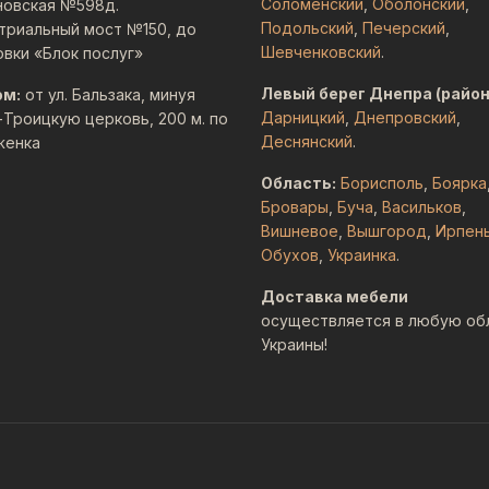
Соломенский
,
Оболонский
,
новская №598д.
Подольский
,
Печерский
,
триальный мост №150, до
Шевченковский
.
овки «Блок послуг»
Левый берег Днепра (район
ом:
от ул. Бальзака, минуя
Дарницкий
,
Днепровский
,
-Троицкую церковь, 200 м. по
Деснянский
.
женка
Область:
Борисполь
,
Боярка
Бровары
,
Буча
,
Васильков
,
Вишневое
,
Вышгород
,
Ирпен
Обухов
,
Украинка
.
Доставка мебели
осуществляется в любую об
Украины!