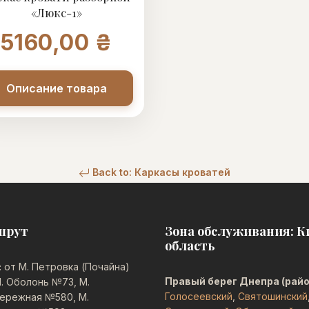
«Люкс-1»
5160,00 ₴
Описание товара
Back to: Каркасы кроватей
шрут
Зона обслуживания: К
область
:
от М. Петровка (Почайна)
Правый берег Днепра (райо
. Оболонь №73, М.
Голосеевский
,
Святошинский
ережная №580, М.