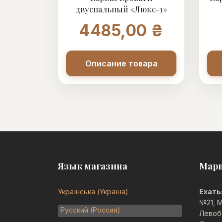
двуспальный «Люкс-1»
4485,00 ₴
Описание товара
Язык магазина
Мар
Українська (Україна)
Ехать
№21, М
Русский (Россия)
Левоб