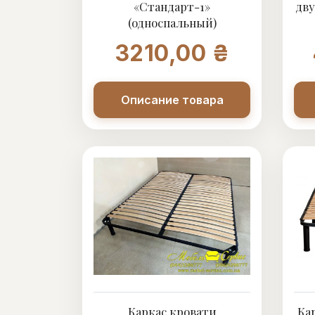
«Стандарт-1»
дву
(односпальный)
3210,00 ₴
Описание товара
Каркас кровати
Ка