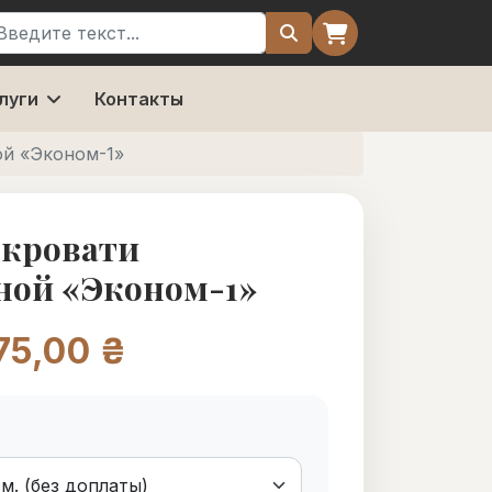
оиск
луги
Контакты
ой «Эконом-1»
 кровати
ной «Эконом-1»
75,00 ₴