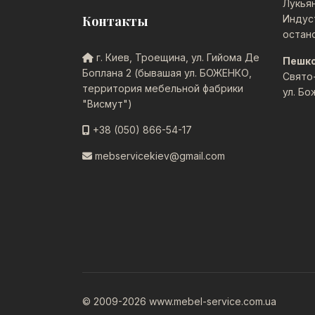
Лукья
Контакты
Индус
остан
г. Киев, Троещина, ул. Гийома Де
Пешк
Боплана 2 (бывашая ул. БОЖЕНКО,
Свято
территория мебельной фабрики
ул. Бо
"Висмут")
+38 (050) 866-54-17
mebservicekiev@gmail.com
© 2009-2026 www.mebel-service.com.ua