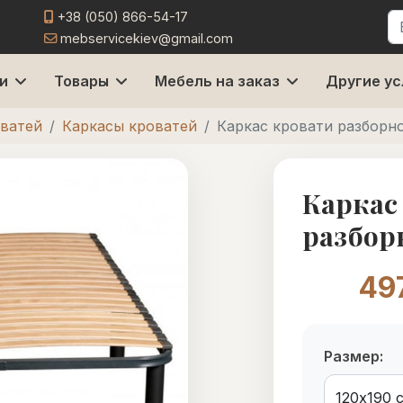
+38 (050) 866-54-17
П
mebservicekiev@gmail.com
и
Товары
Мебель на заказ
Другие ус
оватей
Каркасы кроватей
Каркас кровати разборн
Каркас
разбор
49
Размер: