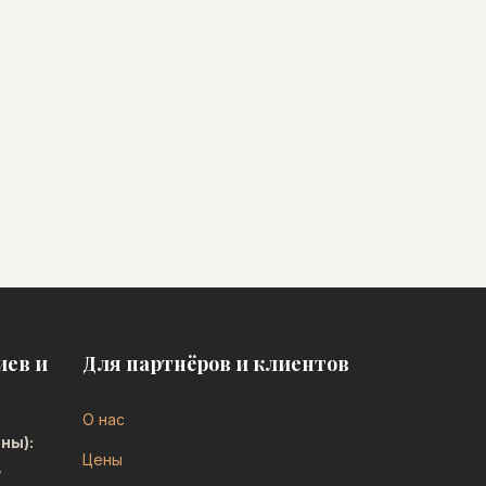
иев и
Для партнёров и клиентов
О нас
ны):
Цены
,