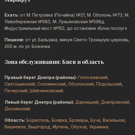
Ехать:
от М. Петровка (Почайна) №21, М. Оболонь №73, М.
Левобережная №580, М. Лукьяновская №598д.
Индустриальный мост №150, до остановки «Блок послуг»
Пешком:
от ул. Бальзака, минуя Свято-Троицкую церковь,
200 м. по ул. Боженка
Зона обслуживания: Киев и область
Правый берег Днепра (районы):
Голосеевский
,
Святошинский
,
Соломенский
,
Оболонский
,
Подольский
,
Печерский
,
Шевченковский
.
Левый берег Днепра (районы):
Дарницкий
,
Днепровский
,
Деснянский
.
Область:
Борисполь
,
Боярка
,
Бровары
,
Буча
,
Васильков
,
Вишневое
,
Вышгород
,
Ирпень
,
Обухов
,
Украинка
.