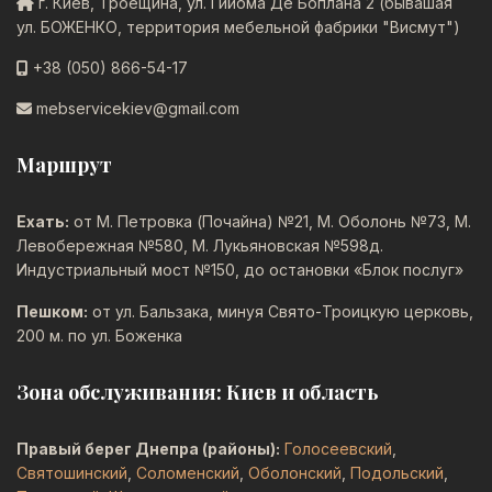
г. Киев, Троещина, ул. Гийома Де Боплана 2 (бывашая
ул. БОЖЕНКО, территория мебельной фабрики "Висмут")
+38 (050) 866-54-17
mebservicekiev@gmail.com
Маршрут
Ехать:
от М. Петровка (Почайна) №21, М. Оболонь №73, М.
Левобережная №580, М. Лукьяновская №598д.
Индустриальный мост №150, до остановки «Блок послуг»
Пешком:
от ул. Бальзака, минуя Свято-Троицкую церковь,
200 м. по ул. Боженка
Зона обслуживания: Киев и область
Правый берег Днепра (районы):
Голосеевский
,
Святошинский
,
Соломенский
,
Оболонский
,
Подольский
,