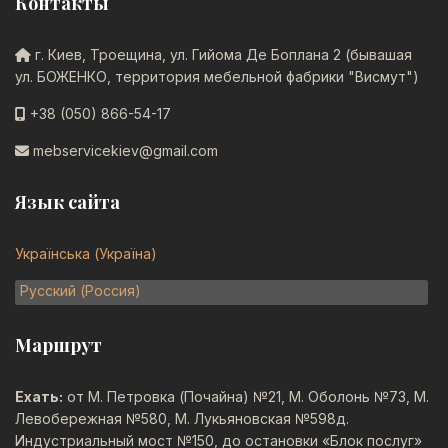
Контакты
г. Киев, Троещина, ул. Гийома Де Боплана 2 (бывашая
ул. БОЖЕНКО, территория мебельной фабрики "Висмут")
+38 (050) 866-54-17
mebservicekiev@gmail.com
Язык сайта
Выберите язык
Українська (Україна)
Русский (Россия)
Маршрут
Ехать:
от М. Петровка (Почайна) №21, М. Оболонь №73, М.
Левобережная №580, М. Лукьяновская №598д.
Индустриальный мост №150, до остановки «Блок послуг»