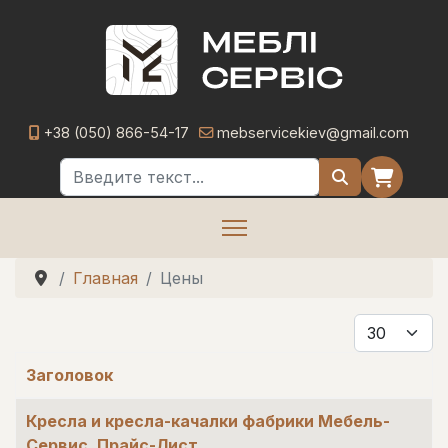
+38 (050) 866-54-17
mebservicekiev@gmail.com
Поиск
Главная
Цены
Кол-во стро
Заголовок
Материалы
Кресла и кресла-качалки фабрики Мебель-
Сервис. Прайс-Лист