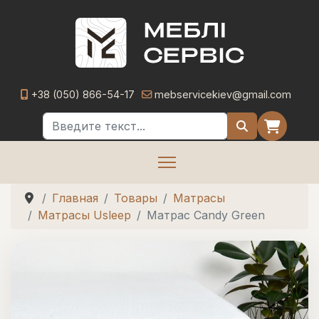
+38 (050) 866-54-17
mebservicekiev@gmail.com
Поиск
Главная
Товары
Матрасы
Матрасы Usleep
Матрас Candy Green