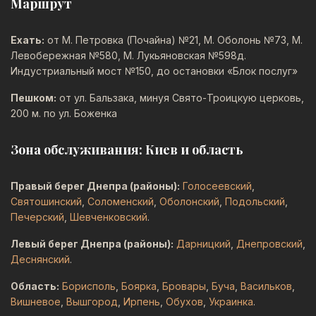
Маршрут
Ехать:
от М. Петровка (Почайна) №21, М. Оболонь №73, М.
Левобережная №580, М. Лукьяновская №598д.
Индустриальный мост №150, до остановки «Блок послуг»
Пешком:
от ул. Бальзака, минуя Свято-Троицкую церковь,
200 м. по ул. Боженка
Зона обслуживания: Киев и область
Правый берег Днепра (районы):
Голосеевский
,
Святошинский
,
Соломенский
,
Оболонский
,
Подольский
,
Печерский
,
Шевченковский
.
Левый берег Днепра (районы):
Дарницкий
,
Днепровский
,
Деснянский
.
Область:
Борисполь
,
Боярка
,
Бровары
,
Буча
,
Васильков
,
Вишневое
,
Вышгород
,
Ирпень
,
Обухов
,
Украинка
.