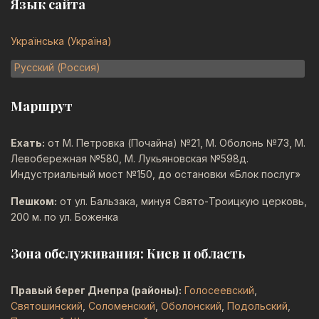
Язык сайта
Выберите язык
Українська (Україна)
Русский (Россия)
Маршрут
Ехать:
от М. Петровка (Почайна) №21, М. Оболонь №73, М.
Левобережная №580, М. Лукьяновская №598д.
Индустриальный мост №150, до остановки «Блок послуг»
Пешком:
от ул. Бальзака, минуя Свято-Троицкую церковь,
200 м. по ул. Боженка
Зона обслуживания: Киев и область
Правый берег Днепра (районы):
Голосеевский
,
Святошинский
,
Соломенский
,
Оболонский
,
Подольский
,