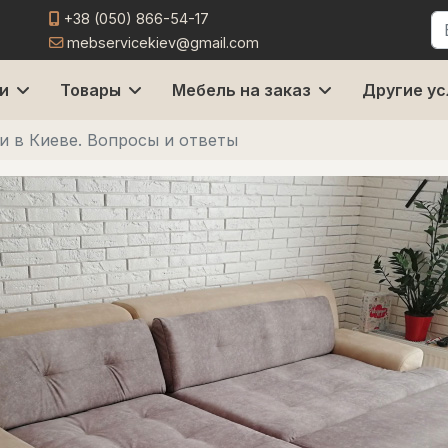
+38 (050) 866-54-17
П
mebservicekiev@gmail.com
и
Товары
Мебель на заказ
Другие ус
и в Киеве. Вопросы и ответы