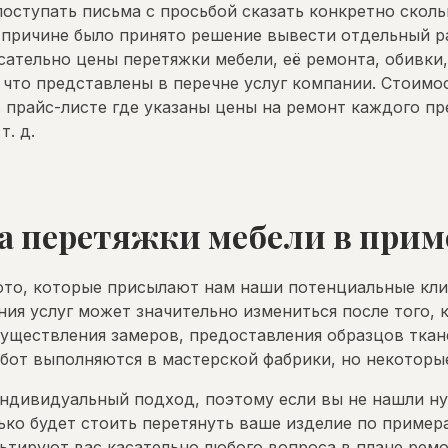
оступать письма с просьбой сказать конкретно скольк
 причине было принято решение вывести отдельный р
сательно цены перетяжки мебели, её ремонта, обивки,
 что представлены в перечне услуг компании. Стоимо
 прайс-листе где указаны цены на ремонт каждого пр
т. д.
а перетяжки мебели в прим
ото, которые присылают нам наши потенциальные кли
ния услуг может значительно измениться после того, 
существления замеров, предоставления образцов ткан
бот выполняются в мастерской фабрики, но некоторые
индивидуальный подход, поэтому если вы не нашли н
ько будет стоить перетянуть ваше изделие по пример
ьтируют вас касательно любого вопроса в плане ремо