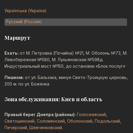
Выберите язык
Українська (Україна)
Русский (Россия)
Маршрут
Ехать:
от М. Петровка (Почайна) №21, М. Оболонь №73, М.
Левобережная №580, М. Лукьяновская №598д.
Индустриальный мост №150, до остановки «Блок послуг»
Пешком:
от ул. Бальзака, минуя Свято-Троицкую церковь,
200 м. по ул. Боженка
Зона обслуживания: Киев и область
Правый берег Днепра (районы):
Голосеевский
,
Святошинский
,
Соломенский
,
Оболонский
,
Подольский
,
Печерский
,
Шевченковский
.