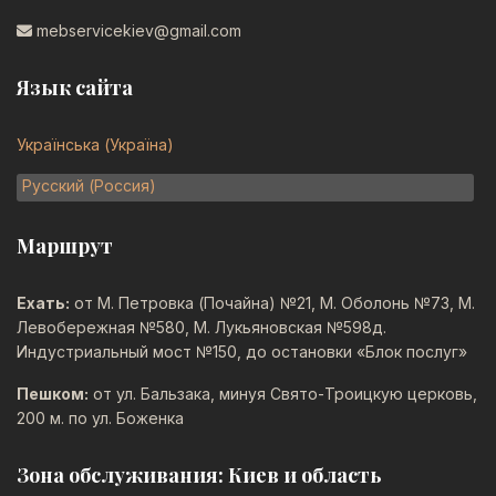
mebservicekiev@gmail.com
Язык сайта
Выберите язык
Українська (Україна)
Русский (Россия)
Маршрут
Ехать:
от М. Петровка (Почайна) №21, М. Оболонь №73, М.
Левобережная №580, М. Лукьяновская №598д.
Индустриальный мост №150, до остановки «Блок послуг»
Пешком:
от ул. Бальзака, минуя Свято-Троицкую церковь,
200 м. по ул. Боженка
Зона обслуживания: Киев и область