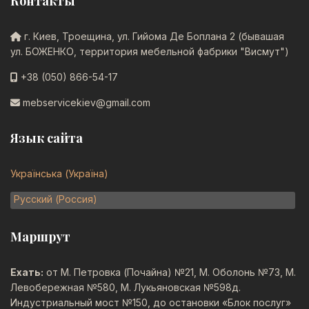
Контакты
г. Киев, Троещина, ул. Гийома Де Боплана 2 (бывашая
ул. БОЖЕНКО, территория мебельной фабрики "Висмут")
+38 (050) 866-54-17
mebservicekiev@gmail.com
Язык сайта
Выберите язык
Українська (Україна)
Русский (Россия)
Маршрут
Ехать:
от М. Петровка (Почайна) №21, М. Оболонь №73, М.
Левобережная №580, М. Лукьяновская №598д.
Индустриальный мост №150, до остановки «Блок послуг»