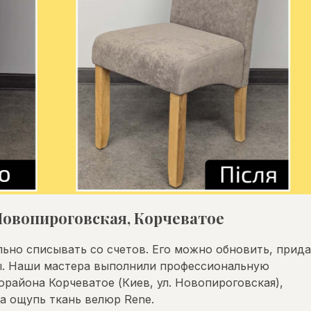
Новопироговская, Корчеватое
льно списывать со счетов. Его можно обновить, прид
ы. Наши мастера выполнили профессиональную
орайона Корчеватое (Киев, ул. Новопироговская),
а ощупь ткань велюр Rene.