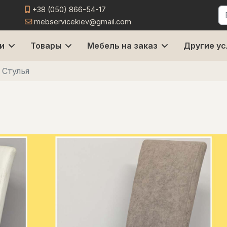
+38 (050) 866-54-17
П
mebservicekiev@gmail.com
и
Товары
Мебель на заказ
Другие ус
Стулья