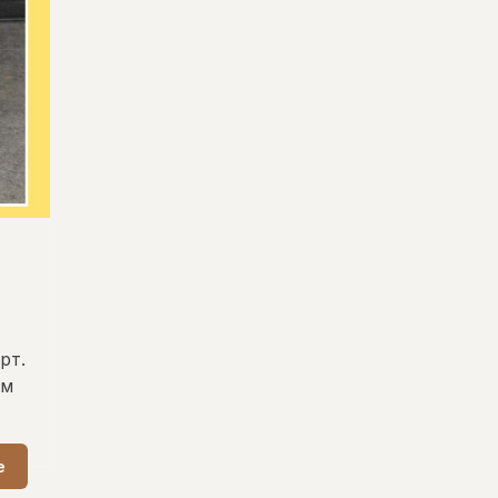
рт.
ем
е