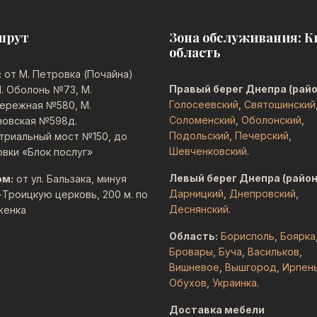
шрут
Зона обслуживания: К
область
:
от М. Петровка (Почайна)
Правый берег Днепра (райо
. Оболонь №73, М.
Голосеевский
,
Святошинский
ережная №580, М.
Соломенский
,
Оболонский
,
новская №598д.
Подольский
,
Печерский
,
триальный мост №150, до
Шевченковский
.
овки «Блок послуг»
Левый берег Днепра (район
ом:
от ул. Бальзака, минуя
Дарницкий
,
Днепровский
,
-Троицкую церковь, 200 м. по
Деснянский
.
женка
Область:
Борисполь
,
Боярка
Бровары
,
Буча
,
Васильков
,
Вишневое
,
Вышгород
,
Ирпен
Обухов
,
Украинка
.
Доставка мебели