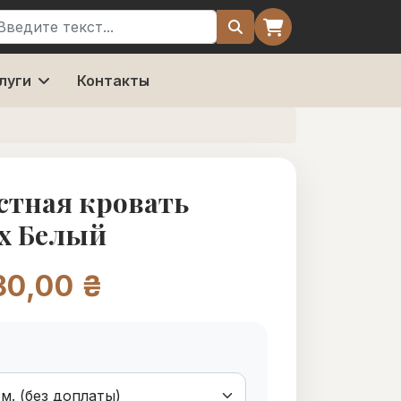
оиск
луги
Контакты
стная кровать
х Белый
80,00 ₴