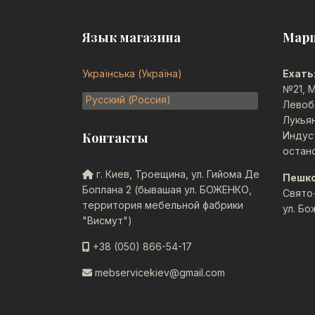
Язык магазина
Мар
Українська (Україна)
Ехать
№21, М
Русский (Россия)
Левоб
Лукья
Контакты
Индус
остан
г. Киев, Троещина, ул. Гийома Де
Пешк
Боплана 2 (бывашая ул. БОЖЕНКО,
Свято
территория мебельной фабрики
ул. Бо
"Висмут")
+38 (050) 866-54-17
mebservicekiev@gmail.com