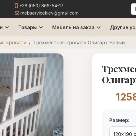
+38 (050) 866-54-17
П
mebservicekiev@gmail.com
и
Товары
Мебель на заказ
Другие ус
ые кровати
Трехместная кровать Олигарх Белый
Трехме
Олигар
125
Размер: