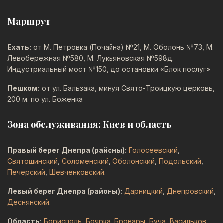
Маршрут
Ехать:
от М. Петровка (Почайна) №21, М. Оболонь №73, М.
Левобережная №580, М. Лукьяновская №598д.
Индустриальный мост №150, до остановки «Блок послуг»
Пешком:
от ул. Бальзака, минуя Свято-Троицкую церковь,
200 м. по ул. Боженка
Зона обслуживания: Киев и область
Правый берег Днепра (районы):
Голосеевский
,
Святошинский
,
Соломенский
,
Оболонский
,
Подольский
,
Печерский
,
Шевченковский
.
Левый берег Днепра (районы):
Дарницкий
,
Днепровский
,
Деснянский
.
Область:
Борисполь
,
Боярка
,
Бровары
,
Буча
,
Васильков
,