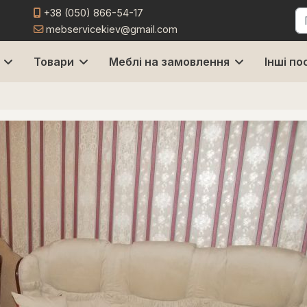
+38 (050) 866-54-17
П
mebservicekiev@gmail.com
Товари
Меблі на замовлення
Інші по