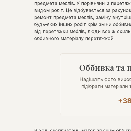
предмета меблів. У порівнянні з перетя
видом робіт. Це відбувається за рахуно
ремонт предмета меблів, заміну внутрішн
будь-яких інших робіт крім зміни оббив
від перетяжки меблів, люди все ж схильн
оббивного матеріалу перетяжкой.
Оббивка та 
Надішліть фото виро
підібрати матеріали 
+38
В ході експлуатації матеріал яким оббиті