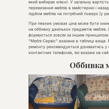
який вибирає клієнт. У загальну вартіст
перевезення меблів в майстерню і назад
підйом меблів на потрібний поверх (у раз
При певних умовах ціна може бути зниж
на оббивку декількох предметів меблів. Я
формується зовсім за іншим принципом. 
"Меблі-Сервіс" вказана в таблиці вище. 
ремонту рекомендується дізнаватись у 
контактних телефонів, які вказані на с
Оббивка м