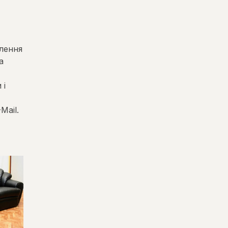
лення
а
 і
Mail.