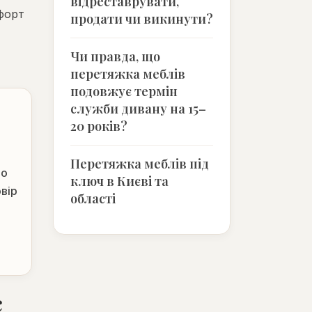
відреставрувати,
мфорт
продати чи викинути?
Чи правда, що
перетяжка меблів
подовжує термін
служби дивану на 15–
20 років?
Перетяжка меблів під
мо
ключ в Києві та
вір
області
с