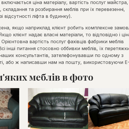
ь включається ціна матеріалу, вартість послуг майстра,
, складання та розбирання меблів при їх перевезенні,
і відсутності ліфта в будинку).
ена, якщо наприклад клієнт робить комплексне замов
кщо клієнт надає власні матеріали, то відповідно і цін
Орієнтовна вартість послуг фахівців фабрики меблів
Всі інші питання стосовно оббивки меблів, їх перетяжки
наших консультантів, зателефонувавши по одному з
айті, або ж написавши нам на пошту, використовуючи E-
'яких меблів в фото