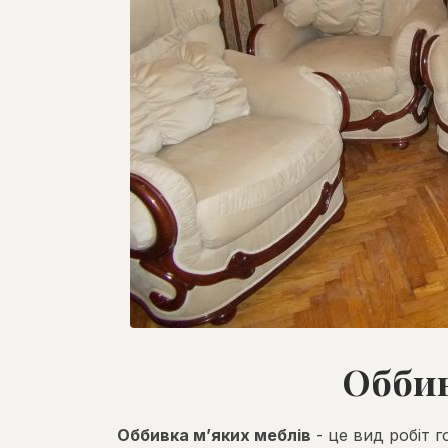
Оббив
Оббивка м’яких меблів
- це вид робіт г