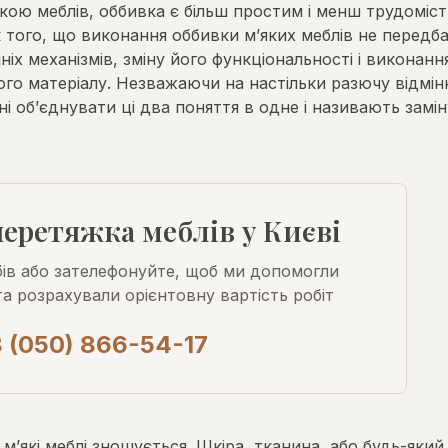
жкою меблів, оббивка є більш простим і менш трудоміс
к того, що виконання оббивки м’яких меблів не передб
іх механізмів, зміну його функціональності і виконанн
ного матеріалу. Незважаючи на настільки разючу відмін
і об’єднувати ці два поняття в одне і називають замін
перетяжка меблів у Києві
бів або зателефонуйте, щоб ми допомогли
та розрахували орієнтовну вартість робіт
 (050) 866-54-17
 м’які меблі зношується. Шкіра, тканина, або будь-який