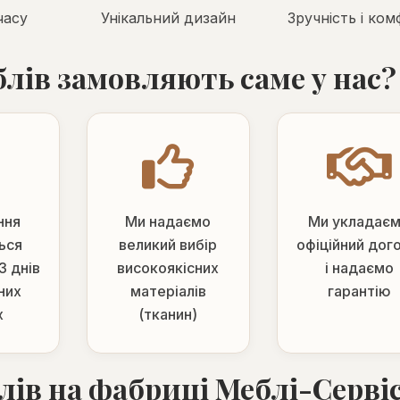
часу
Унікальний дизайн
Зручність і ко
лів замовляють саме у нас?
ння
Ми надаємо
Ми укладає
ься
великий вибір
офіційний дого
3 днів
високоякісних
і надаємо
них
матеріалів
гарантію
х
(тканин)
лів на фабриці Меблі-Серві