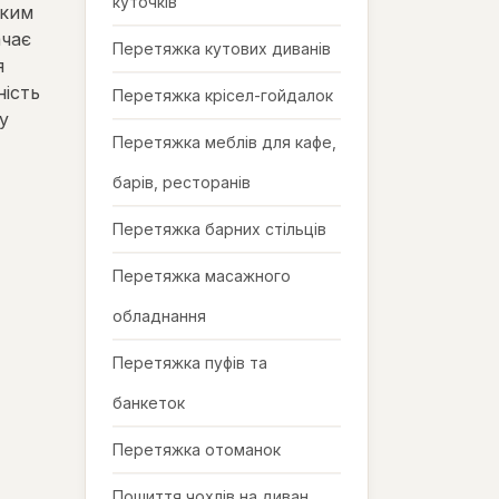
куточків
тким
ачає
Перетяжка кутових диванів
я
ність
Перетяжка крісел-гойдалок
у
Перетяжка меблів для кафе,
барів, ресторанів
Перетяжка барних стільців
Перетяжка масажного
обладнання
Перетяжка пуфів та
банкеток
Перетяжка отоманок
Пошиття чохлів на диван