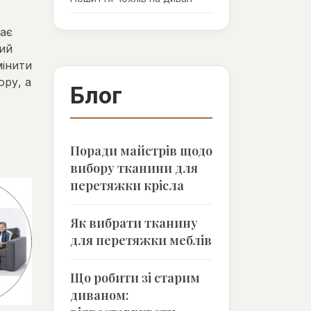
кає
ний
мінити
ору, а
Блог
Поради майстрів щодо
вибору тканини для
перетяжки крісла
Як вибрати тканину
для перетяжки меблів
Що робити зі старим
диваном: