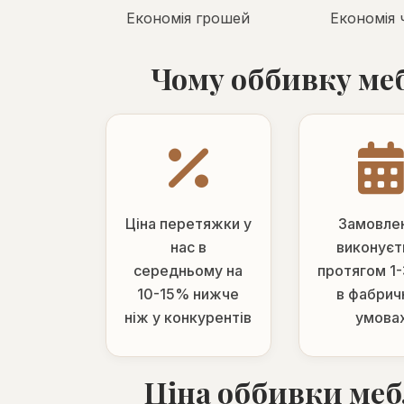
Економія грошей
Економія 
Чому оббивку меб
Ціна перетяжки у
Замовле
нас в
виконуєт
середньому на
протягом 1-
10-15% нижче
в фабрич
ніж у конкурентів
умова
Ціна оббивки меб