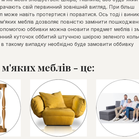
трачають свій первинний зовнішній вигляд. При більш
 може навіть протертися і порватися. Ось тоді і вини
а м’яких меблів дозволяє повністю замінити пошкодже
допомогою оббивки можна оновити предмет меблів і з
онний куточок оббитий штучною шкірою зеленого коль
о в такому випадку необхідно буде замовити оббивку
м'яких меблів - це: