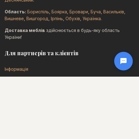
Область:
Бориспіль
,
Боярка
,
Бровари
,
Буча
,
Васильків
,
Вишневе
,
Вишгород
,
Ірпінь
,
Обухів
,
Українка
.
Доставка меблів
здійснюється в будь-яку область
України!
Для партнерів та клієнтів

Інформація
Оплата і доставка
Політика конфіденційності
Відгуки
Карта сайту