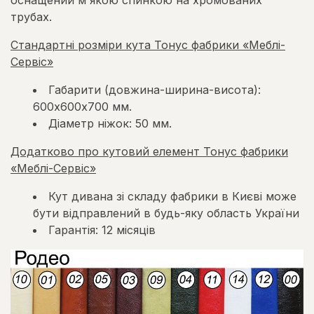
оснащений м'якою спинкою на хромованих
трубах.
Стандартні розміри кута Тонус фабрики «Меблі-
Сервіс»
Габарити (довжина-ширина-висота):
600х600х700 мм.
Діаметр ніжок: 50 мм.
Додатково про кутовий елемент Тонус фабрики
«Меблі-Сервіс»
Кут дивана зі складу фабрики в Києві може
бути відправлений в будь-яку область України
Гарантія: 12 місяців