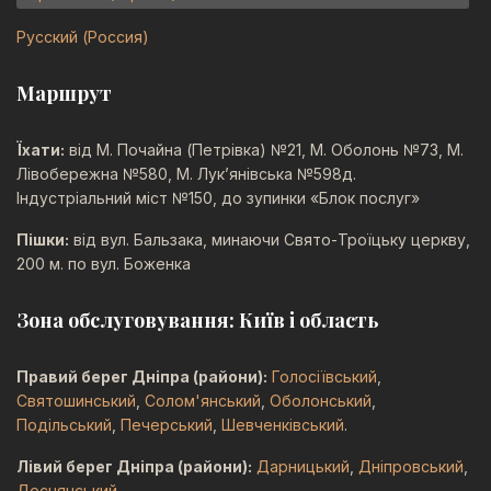
Русский (Россия)
Маршрут
Їхати:
від М. Почайна (Петрівка) №21, М. Оболонь №73, М.
Лівобережна №580, М. Лук’янівська №598д.
Індустріальний міст №150, до зупинки «Блок послуг»
Пішки:
від вул. Бальзака, минаючи Свято-Троїцьку церкву,
200 м. по вул. Боженка
Зона обслуговування: Київ і область
Правий берег Дніпра (райони):
Голосіївський
,
Святошинський
,
Солом'янський
,
Оболонський
,
Подільський
,
Печерський
,
Шевченківський
.
Лівий берег Дніпра (райони):
Дарницький
,
Дніпровський
,
Деснянський
.