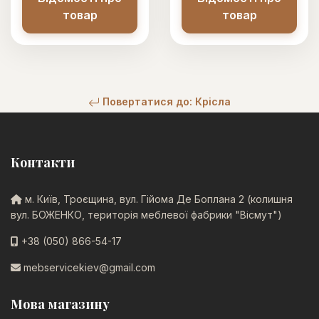
товар
товар
Повертатися до: Крісла
Контакти
м. Київ, Троєщина, вул. Гійома Де Боплана 2 (колишня
вул. БОЖЕНКО, територія меблевої фабрики "Вісмут")
+38 (050) 866-54-17
mebservicekiev@gmail.com
Мова магазину