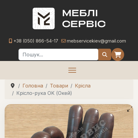
+38 (050) 866-54-17
mebservicekiev@gmail.com
Пошук
Головна
Товари
Крісла
Крісло-рука OK (Окей)