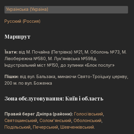
Українська (Україна)
Русский (Россия)
Маршрут
Їхати:
від М. Почайна (Петрівка) №21, М. Оболонь №73, М.
Лівобережна №580, М. Лук’янівська №598д.
Індустріальний міст №150, до зупинки «Блок послуг»
Пішки:
від вул. Бальзака, минаючи Свято-Троїцьку церкву,
200 м. по вул. Боженка
Зона обслуговування: Київ і область
Правий берег Дніпра (райони):
Голосіївський
,
Святошинський
,
Солом'янський
,
Оболонський
,
Подільський
,
Печерський
,
Шевченківський
.