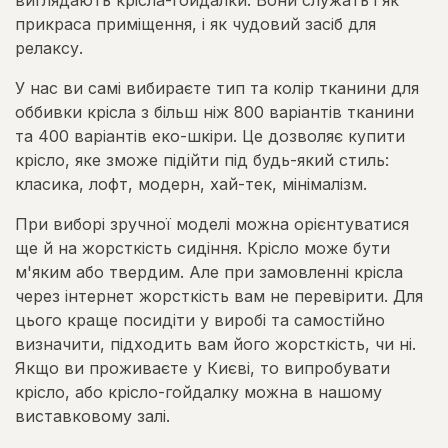
виглядають крісла-гойдалки. Вони служать і як
прикраса приміщення, і як чудовий засіб для
релаксу.
У нас ви самі вибираєте тип та колір тканини для
оббивки крісла з більш ніж 800 варіантів тканини
та 400 варіантів еко-шкіри. Це дозволяє купити
крісло, яке зможе підійти під будь-який стиль:
класика, лофт, модерн, хай-тек, мінімалізм.
При виборі зручної моделі можна орієнтуватися
ще й на жорсткість сидіння. Крісло може бути
м'яким або твердим. Але при замовленні крісла
через інтернет жорсткість вам не перевірити. Для
цього краще посидіти у виробі та самостійно
визначити, підходить вам його жорсткість, чи ні.
Якщо ви проживаєте у Києві, то випробувати
крісло, або крісло-гойдалку можна в нашому
виставковому залі.