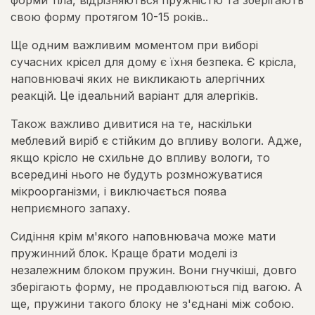
форми тіла, відрізняються пружністю та зберігають
свою форму протягом 10-15 років..
Ще одним важливим моментом при виборі
сучасних крісел для дому є їхня безпека. Є крісла,
наповнювачі яких не викликають алергічних
реакцій. Це ідеальний варіант для алергіків.
Також важливо дивитися на те, наскільки
меблевий виріб є стійким до впливу вологи. Адже,
якщо крісло не схильне до впливу вологи, то
всередині нього не будуть розмножуватися
мікроорганізми, і виключається поява
неприємного запаху.
Сидіння крім м'якого наповнювача може мати
пружинний блок. Краще брати моделі із
незалежним блоком пружин. Вони гнучкіші, довго
зберігають форму, не продавлюються під вагою. А
ще, пружини такого блоку не з'єднані між собою.