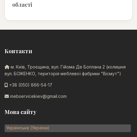
області
Контакти
м. Київ, Троєщина, вул. Гійома Де Боплана 2 (колишня
вул. БОЖЕНКО, територія меблевої фабрики "Вісмут")
+38 (050) 866-54-17
mebservicekiev@gmail.com
Мова сайту
Оберіть свою мову
Українська (Україна)