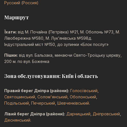
Русский (Россия)
Маршрут
Їхати:
від М. Почайна (Петрівка) №21, М. Оболонь №73, М.
Лівобережна №580, М. Лук’янівська №598д.
Індустріальний міст №150, до зупинки «Блок послуг»
Пішки:
від вул. Бальзака, минаючи Свято-Троїцьку церкву,
200 м. по вул. Боженка
Зона обслуговування: Київ і область
Правий берег Дніпра (райони):
Голосіївський
,
Святошинський
,
Солом'янський
,
Оболонський
,
Подільський
,
Печерський
,
Шевченківський
.
Лівий берег Дніпра (райони):
Дарницький
,
Дніпровський
,
Деснянський
.