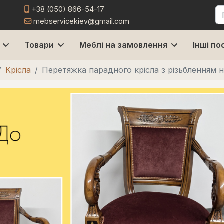
+38 (050) 866-54-17
П
mebservicekiev@gmail.com
Товари
Меблі на замовлення
Інші по
Крісла
Перетяжка парадного крісла з різьбленням 