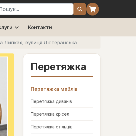
ошук
слуги
Контакти
на Липках, вулиця Лютеранська
Перетяжка
Перетяжка меблів
Перетяжка диванів
Перетяжка крісел
Перетяжка стільців