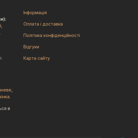
Інформація
и):
Оплата і доставка
й
,
,
Політика конфіденційності
Відгуки
:
Карта сайту
шневе
,
аїнка
.
ься в