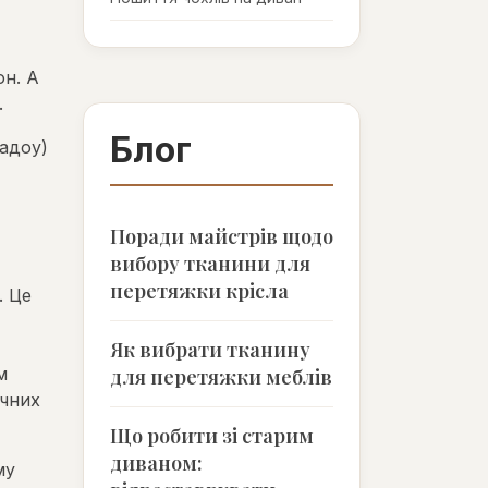
он. А
.
Блог
Шадоу)
Поради майстрів щодо
вибору тканини для
перетяжки крісла
. Це
Як вибрати тканину
м
для перетяжки меблів
ічних
Що робити зі старим
диваном:
му