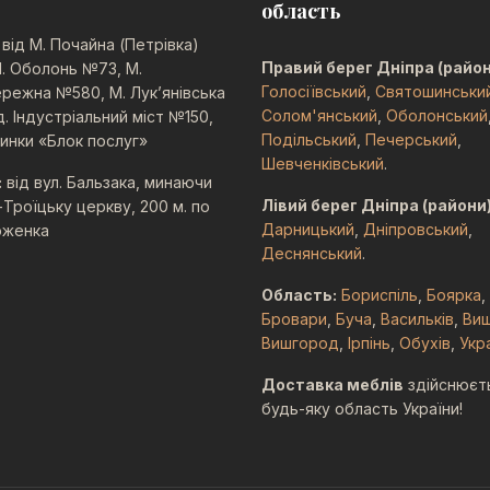
область
від М. Почайна (Петрівка)
Правий берег Дніпра (район
. Оболонь №73, М.
Голосіївський
,
Святошинськи
режна №580, М. Лук’янівська
Солом'янський
,
Оболонський
 Індустріальний міст №150,
Подільський
,
Печерський
,
инки «Блок послуг»
Шевченківський
.
:
від вул. Бальзака, минаючи
Лівий берег Дніпра (райони)
Троїцьку церкву, 200 м. по
Дарницький
,
Дніпровський
,
оженка
Деснянський
.
Область:
Бориспіль
,
Боярка
,
Бровари
,
Буча
,
Васильків
,
Ви
Вишгород
,
Ірпінь
,
Обухів
,
Укр
Доставка меблів
здійснюєт
будь-яку область України!