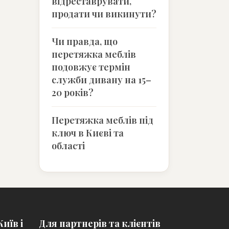
відреставрувати,
продати чи викинути?
Чи правда, що
перетяжка меблів
подовжує термін
служби дивану на 15–
20 років?
Перетяжка меблів під
ключ в Києві та
області
иїв і
Для партнерів та клієнтів