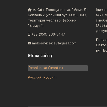
м. Київ, Троєщина, вул. Гійома Де
Їхати:
Боплана 2 (колишня вул. БОЖЕНКО,
№21, М
територія меблевої фабрики
Лівобе
"Вісмут")
№598д.
до зуп
+38 (050) 866-54-17
Пішки
mebservicekiev@gmail.com
Свято-
вул. Б
Мова сайту
Оберіть свою мову
Українська (Україна)
Русский (Россия)