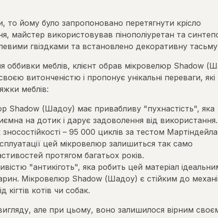
и, то йому було запропоновано перетягнути крісло
ня, майстер використовував пінополіуретан та синтеп
блевими гвіздками та встановлено декоративну тасьму
ля оббивки меблів, клієнт обрав мікровелюр Shadow (
воєю витонченістю і пропонує унікальні переваги, які
яжки меблів:
юр Shadow (Шадоу) має привабливу "пухнастість", яка
иємна на дотик і дарує задоволення від використання.
носостійкості – 95 000 циклів за тестом Мартіндейла
експлуатації цей мікровелюр залишиться так само
астивостей протягом багатьох років.
ивістю "антикіготь", яка робить цей матеріал ідеальни
арин. Мікровелюр Shadow (Шадоу) є стійким до механ
 кігтів котів чи собак.
 вигляду, але при цьому, воно залишилося вірним своє