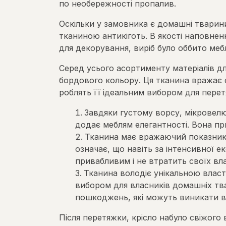
по необережності пропалив.
Оскільки у замовника є домашні тварин
тканиною антикіготь. В якості наповнен
для декорування, виріб було оббито ме
Серед усього асортименту матеріалів д
бордового кольору. Ця тканина вражає с
роблять її ідеальним вибором для перет
Завдяки густому ворсу, мікровел
додає меблям елегантності. Вона пр
Тканина має вражаючий показник з
означає, що навіть за інтенсивної 
привабливим і не втратить своїх вл
Тканина володіє унікальною власт
вибором для власників домашніх тв
пошкоджень, які можуть виникати від
Після перетяжки, крісло набуло свіжого