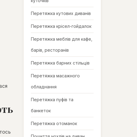
куточків
Перетяжка кутових диванів
Перетяжка крісел-гойдалок
Перетяжка меблів для кафе,
барів, ресторанів
Перетяжка барних стільців
Перетяжка масажного
вся
обладнання
Перетяжка пуфів та
оть
банкеток
Перетяжка отоманок
хтось
Пошиття чохлів на диван