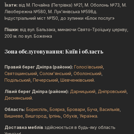
Їхати:
від М. Почайна (Петрівка) №21, М. Оболонь №73, М.
Лівобережна №580, М. Лук’янівська №598д.
Індустріальний міст №150, до зупинки «Блок послуг»
Пішки:
від вул. Бальзака, минаючи Свято-Троїцьку церкву,
200 м. по вул. Боженка
Зона обслуговування: Київ і область
Правий берег Дніпра (райони):
Голосіївський
,
Святошинський
,
Солом'янський
,
Оболонський
,
Подільський
,
Печерський
,
Шевченківський
.
Лівий берег Дніпра (райони):
Дарницький
,
Дніпровський
,
Деснянський
.
Область:
Бориспіль
,
Боярка
,
Бровари
,
Буча
,
Васильків
,
Вишневе
,
Вишгород
,
Ірпінь
,
Обухів
,
Українка
.
Доставка меблів
здійснюється в будь-яку область
України!