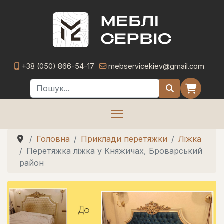
+38 (050) 866-54-17
mebservicekiev@gmail.com
Пошук
Головна
Приклади перетяжки
Ліжка
Перетяжка ліжка у Княжичах, Броварський
район