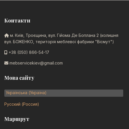
Контакти
м. Київ, Троєщина, вул. Гійома Де Боплана 2 (колишня
вул. БОЖЕНКО, територія меблевої фабрики "Вісмут")
+38 (050) 866-54-17
mebservicekiev@gmail.com
Мова сайту
Оберіть свою мову
Українська (Україна)
Русский (Россия)
Маршрут