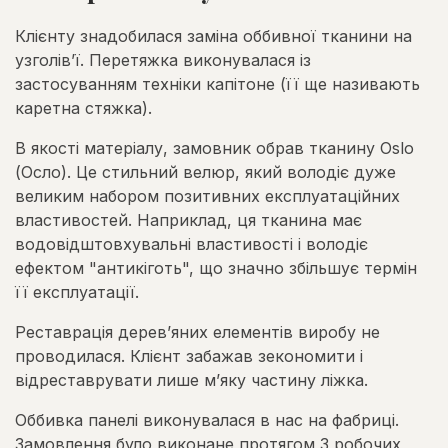
Клієнту знадобилася заміна оббивної тканини на
узголів’ї. Перетяжка виконувалася із
застосуванням техніки капітоне (її ще називають
каретна стяжка).
В якості матеріалу, замовник обрав тканину Oslo
(Осло). Це стильний велюр, який володіє дуже
великим набором позитивних експлуатаційних
властивостей. Наприклад, ця тканина має
водовідштовхувальні властивості і володіє
ефектом "антикіготь", що значно збільшує термін
її експлуатації.
Реставрація дерев’яних елементів виробу не
проводилася. Клієнт забажав зекономити і
відреставрувати лише м’яку частину ліжка.
Оббивка панелі виконувалася в нас на фабриці.
Замовлення було виконане протягом 3 робочих